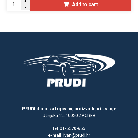
+
Add to cart
-
PRUDI d.o.o. za trgovinu, proizvodnju i usluge
Utinjska 12, 10020 ZAGREB
tel
: 01/6570-655
e-mail:
ivan@prudi.hr