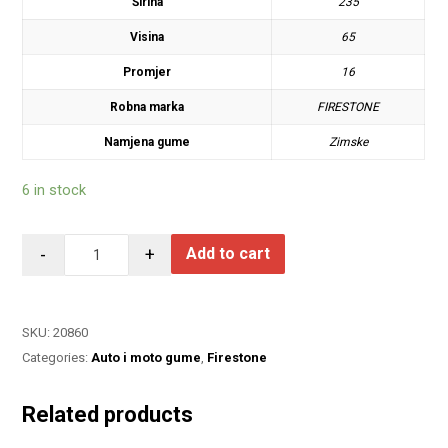
Širina
235
Visina
65
Promjer
16
Robna marka
FIRESTONE
Namjena gume
Zimske
6 in stock
-
+
Add to cart
SKU:
20860
Categories:
Auto i moto gume
,
Firestone
Related products