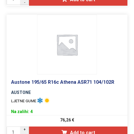
-
Austone 195/65 R16c Athena ASR71 104/102R
AUSTONE
LJETNE GUME
Na zalihi: 4
76,26
€
+
Add to cart