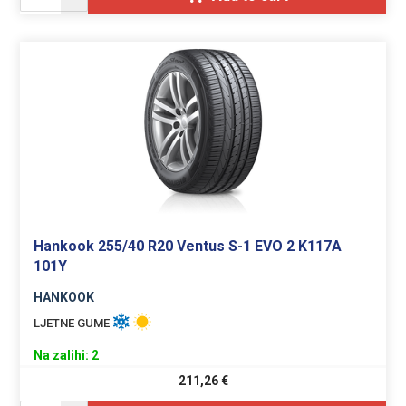
-
Hankook 255/40 R20 Ventus S-1 EVO 2 K117A
101Y
HANKOOK
LJETNE GUME
Na zalihi: 2
211,26
€