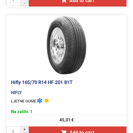
Add to cart
-
Hifly 165/70 R14 HF 201 81T
HIFLY
LJETNE GUME
Na zalihi: 1
45,01
€
+
Add to cart