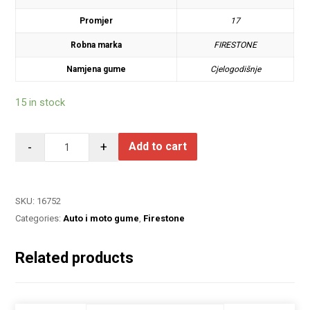
Promjer
17
Robna marka
FIRESTONE
Namjena gume
Cjelogodišnje
15 in stock
-
+
Add to cart
SKU:
16752
Categories:
Auto i moto gume
,
Firestone
Related products