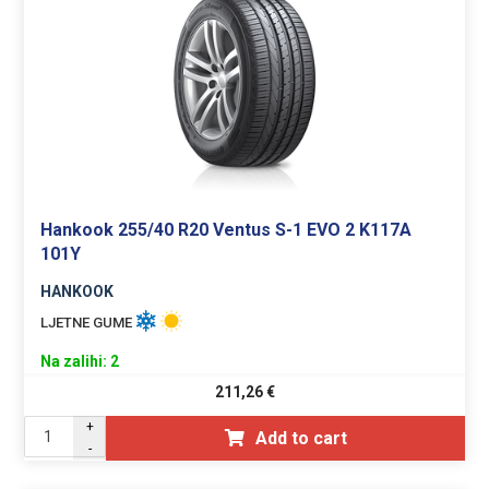
Hankook 255/40 R20 Ventus S-1 EVO 2 K117A
101Y
HANKOOK
LJETNE GUME
Na zalihi: 2
211,26
€
+
Add to cart
-