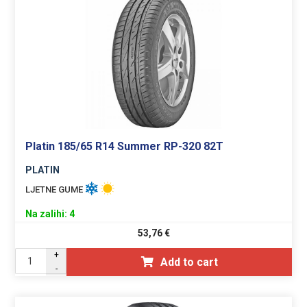
Platin 185/65 R14 Summer RP-320 82T
PLATIN
LJETNE GUME
Na zalihi: 4
53,76
€
+
Add to cart
-