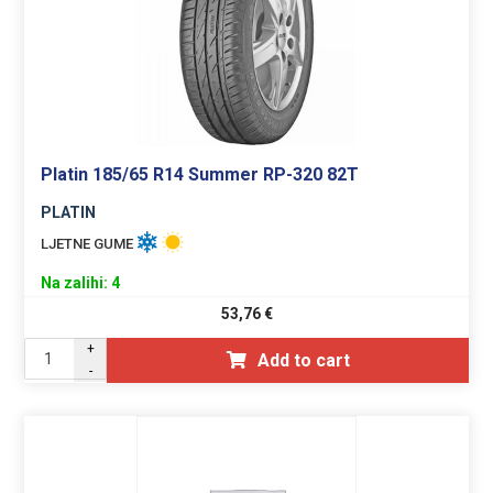
Platin 185/65 R14 Summer RP-320 82T
PLATIN
LJETNE GUME
Na zalihi: 4
53,76
€
+
Add to cart
-