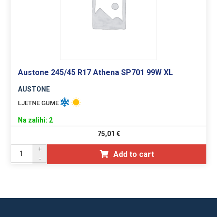
Austone 245/45 R17 Athena SP701 99W XL
AUSTONE
LJETNE GUME
Na zalihi: 2
75,01
€
+
Add to cart
-