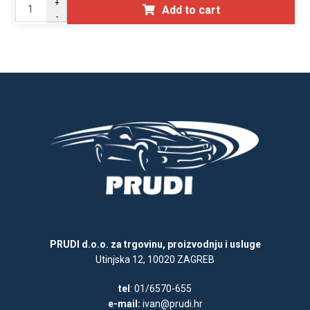
+
Add to cart
-
PRUDI d.o.o. za trgovinu, proizvodnju i usluge
Utinjska 12, 10020 ZAGREB
tel
: 01/6570-655
e-mail:
ivan@prudi.hr