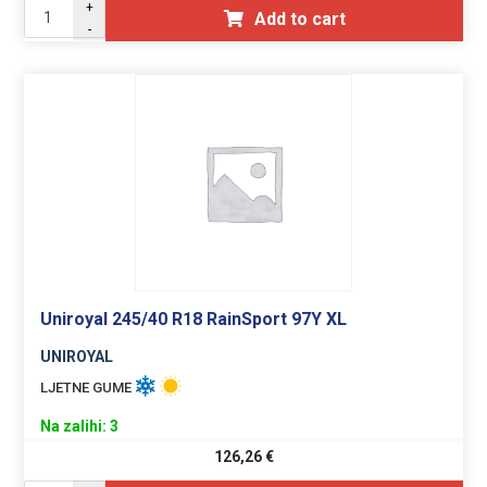
+
Add to cart
-
Uniroyal 245/40 R18 RainSport 97Y XL
UNIROYAL
LJETNE GUME
Na zalihi: 3
126,26
€