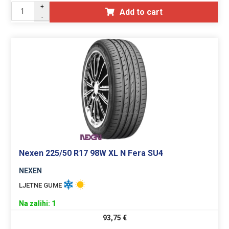
+
Add to cart
-
Nexen 225/50 R17 98W XL N Fera SU4
NEXEN
LJETNE GUME
Na zalihi: 1
93,75
€