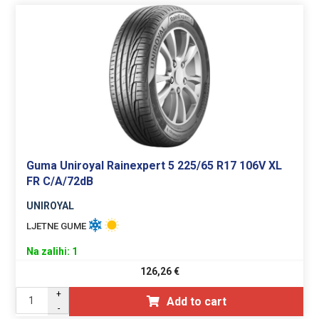
Guma Uniroyal Rainexpert 5 225/65 R17 106V XL
FR C/A/72dB
UNIROYAL
LJETNE GUME
Na zalihi: 1
126,26
€
+
Add to cart
-