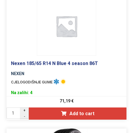
Nexen 185/65 R14 N Blue 4 season 86T
NEXEN
CJELOGODIŠNJE GUME
Na zalihi: 4
71,19
€
+
Add to cart
-