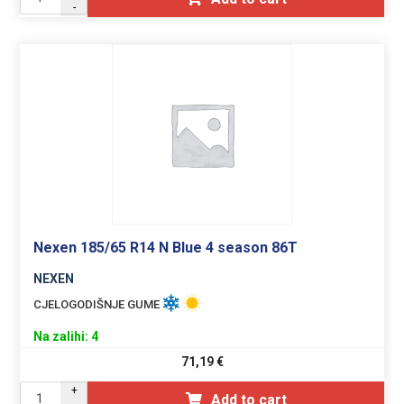
-
Nexen 185/65 R14 N Blue 4 season 86T
NEXEN
CJELOGODIŠNJE GUME
Na zalihi: 4
71,19
€
+
Add to cart