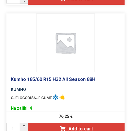
-
Kumho 185/60 R15 H32 All Season 88H
KUMHO
CJELOGODIŠNJE GUME
Na zalihi: 4
76,25
€
+
Add to cart