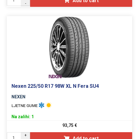
Add to cart
-
Nexen 225/50 R17 98W XL N Fera SU4
NEXEN
LJETNE GUME
Na zalihi: 1
93,75
€
+
Add to cart