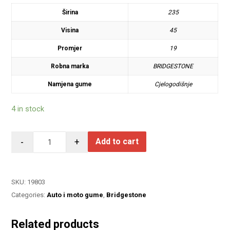
Širina
235
Visina
45
Promjer
19
Robna marka
BRIDGESTONE
Namjena gume
Cjelogodišnje
4 in stock
-
+
Add to cart
SKU:
19803
Categories:
Auto i moto gume
,
Bridgestone
Related products