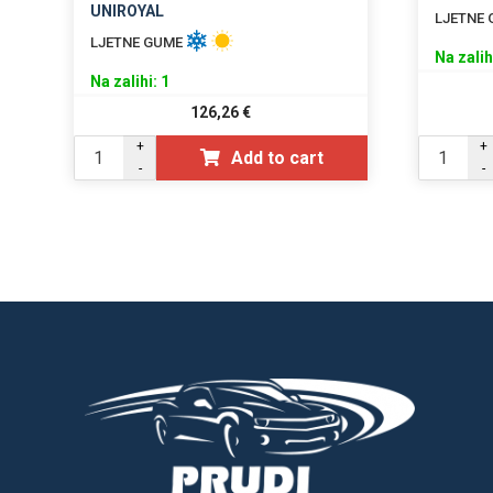
UNIROYAL
LJETNE
LJETNE GUME
Na zalih
Na zalihi: 1
126,26
€
+
+
Add to cart
-
-