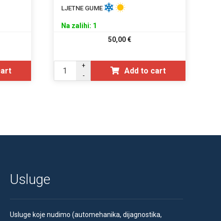
LJETNE GUME
Na zalihi: 1
50,00
€
+
cart
Add to cart
-
Usluge
Usluge koje nudimo (automehanika, dijagnostika,