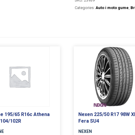
SKU:
23939
Categories:
Auto i moto gume
,
Br
e 195/65 R16c Athena
Nexen 225/50 R17 98W X
104/102R
Fera SU4
NE
NEXEN