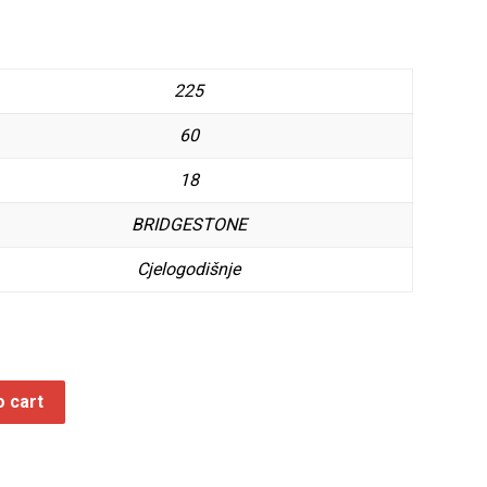
225
60
18
BRIDGESTONE
Cjelogodišnje
o cart