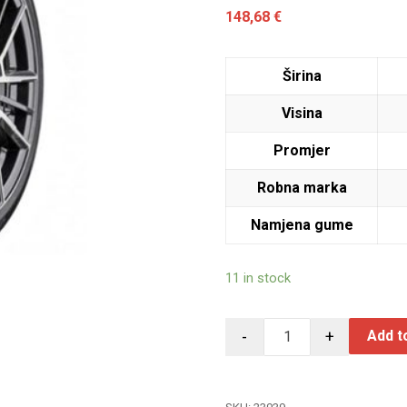
148,68
€
Širina
Visina
Promjer
Robna marka
Namjena gume
11 in stock
-
+
Add t