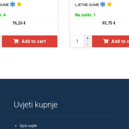
 GUME
LJETNE GUME
i: 4
Na zalihi: 1
76,26
€
93,75
€
+
Add to cart
Add to 
-
Uvjeti kupnje
Opći uvjeti