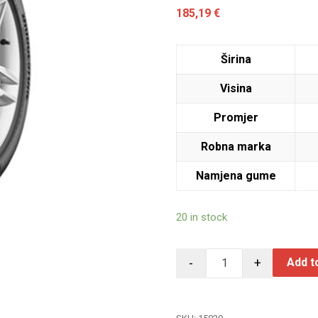
185,19
€
Širina
Visina
Promjer
Robna marka
Namjena gume
20 in stock
-
+
Add t