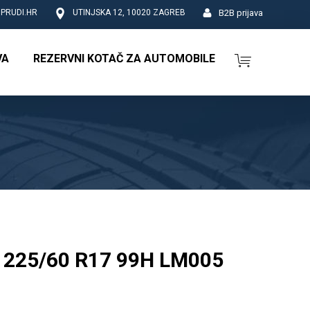
B2B prijava
PRUDI.HR
UTINJSKA 12, 10020 ZAGREB
VA
REZERVNI KOTAČ ZA AUTOMOBILE
225/60 R17 99H LM005