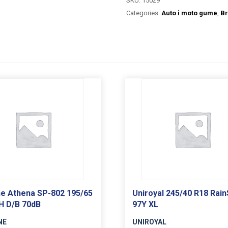
SKU:
15029
Categories:
Auto i moto gume
,
Br
e Athena SP-802 195/65
Uniroyal 245/40 R18 Rain
H D/B 70dB
97Y XL
NE
UNIROYAL