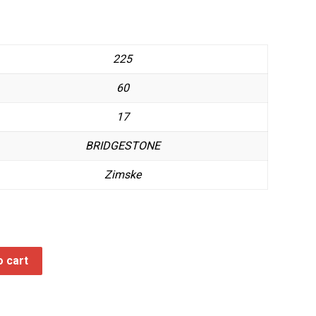
225
60
17
BRIDGESTONE
Zimske
o cart