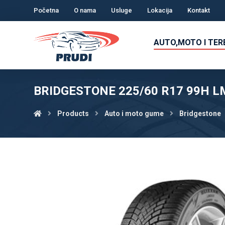
Početna
O nama
Usluge
Lokacija
Kontakt
AUTO,MOTO I TE
BRIDGESTONE 225/60 R17 99H LM
Products
Auto i moto gume
Bridgestone