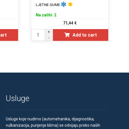
LJETNE GUME
Na zalihi: 2
71,44
€
+
cart
Add to cart
-
Usluge
Usluge koje nudimo (automehanika, dijagnostika,
vulkanizacija, punjenje klima) se odvijaju preko naših