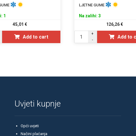
 GUME
LJETNE GUME
i: 1
Na zalihi: 3
45,01
€
126,26
€
+
Add to cart
Add to 
-
Uvjeti kupnje
Opći uvjeti
Načini plaćanja