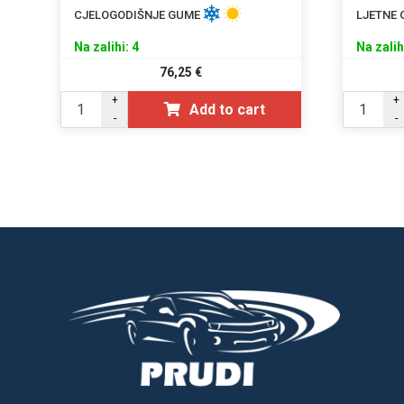
CJELOGODIŠNJE GUME
LJETNE
Na zalihi: 4
Na zalih
76,25
€
+
+
Add to cart
-
-