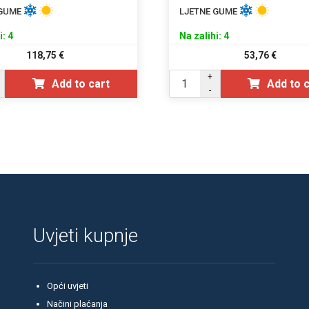
 GUME
LJETNE GUME
i: 4
Na zalihi: 4
118,75
€
53,76
€
+
Add to cart
Add to 
-
Uvjeti kupnje
Opći uvjeti
Načini plaćanja