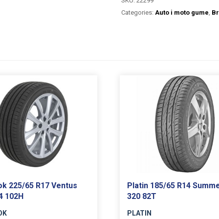
SKU:
22299
Categories:
Auto i moto gume
,
Br
k 225/65 R17 Ventus
Platin 185/65 R14 Summe
4 102H
320 82T
OK
PLATIN