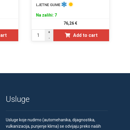
LJETNE GUME
Na zalihi: 7
76,26
€
+
cart
Add to cart
-
Usluge
Usluge koje nudimo (automehanika, dijagnostika,
vulkanizacija, punjenje klima) se odvijaju preko naših