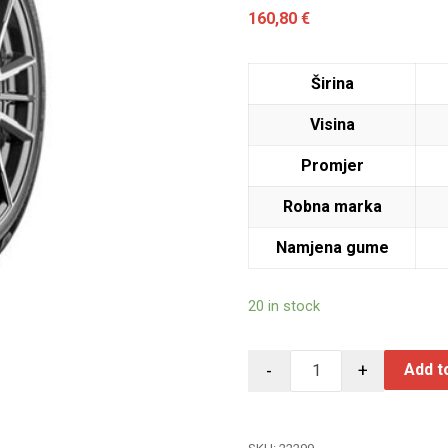
160,80
€
Širina
Visina
Promjer
Robna marka
Namjena gume
20 in stock
-
+
Add t