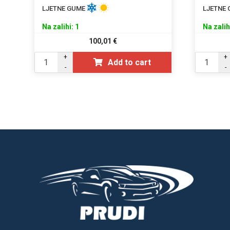
LJETNE GUME
LJETNE
Na zalihi: 1
Na zalih
100,01
€
+
+
Add to cart
-
-