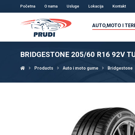
Početna
O nama
Usluge
Lokacija
Kontakt
AUTO,MOTO I TE
BRIDGESTONE 205/60 R16 92V TU
Products
Auto i moto gume
Bridgestone