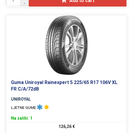
Add to cart
-
Guma Uniroyal Rainexpert 5 225/65 R17 106V XL
FR C/A/72dB
UNIROYAL
LJETNE GUME
Na zalihi: 1
126,26
€