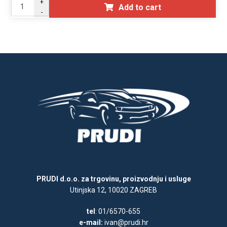
+
Add to cart
-
PRUDI d.o.o. za trgovinu, proizvodnju i usluge
Utinjska 12, 10020 ZAGREB
tel
: 01/6570-655
e-mail:
ivan@prudi.hr