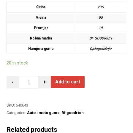
Širina
235
Visina
55
Promjer
19
Robna marka
BF GOODRICH
Namjena gume
Cjelogodišnje
20 in stock
-
+
Add to cart
SKU:
640643
Categories:
Auto i moto gume
,
Bf goodrich
Related products