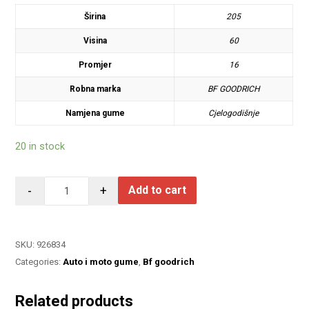
Širina
205
Visina
60
Promjer
16
Robna marka
BF GOODRICH
Namjena gume
Cjelogodišnje
20 in stock
-
+
Add to cart
SKU:
926834
Categories:
Auto i moto gume
,
Bf goodrich
Related products