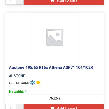
Add to cart
-
Austone 195/65 R16c Athena ASR71 104/102R
AUSTONE
LJETNE GUME
Na zalihi: 4
76,26
€
+
Add to cart