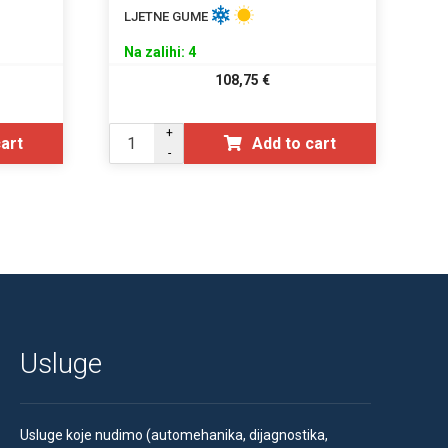
LJETNE GUME
Na zalihi: 4
108,75
€
+
cart
Add to cart
-
Usluge
Usluge koje nudimo (automehanika, dijagnostika,