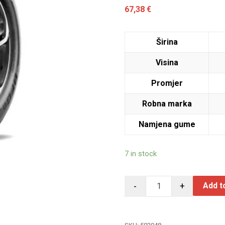
67,38
€
Širina
Visina
Promjer
Robna marka
Namjena gume
7 in stock
-
+
Add t