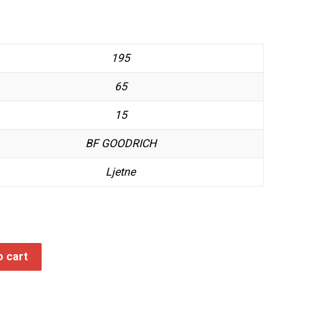
195
65
15
BF GOODRICH
Ljetne
o cart