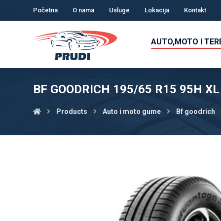
Početna
O nama
Usluge
Lokacija
Kontakt
AUTO,MOTO I TE
BF GOODRICH 195/65 R15 95H X
Products
Auto i moto gume
Bf goodrich