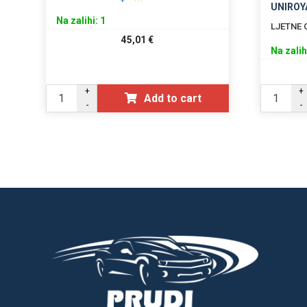
UNIROY
Na zalihi: 1
LJETNE
45,01
€
Na zalih
+
+
Add to cart
-
-