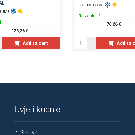
AL
LJETNE GUME
 GUME
Na zalihi: 7
i: 1
76,26
€
126,26
€
+
Add to cart
Add to 
-
Uvjeti kupnje
Opći uvjeti