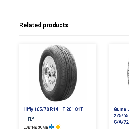
Related products
Hifly 165/70 R14 HF 201 81T
Guma U
225/65
HIFLY
C/A/7
LJETNE GUME