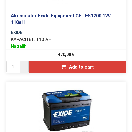
Akumulator Exide Equipment GEL ES1200 12V-
110aH
EXIDE
KAPACITET:
110 AH
Na zalihi
470,00
€
+
Add to cart
-