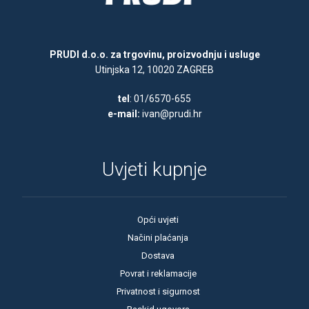
PRUDI d.o.o. za trgovinu, proizvodnju i usluge
Utinjska 12, 10020 ZAGREB
tel
: 01/6570-655
e-mail:
ivan@prudi.hr
Uvjeti kupnje
Opći uvjeti
Načini plaćanja
Dostava
Povrat i reklamacije
Privatnost i sigurnost