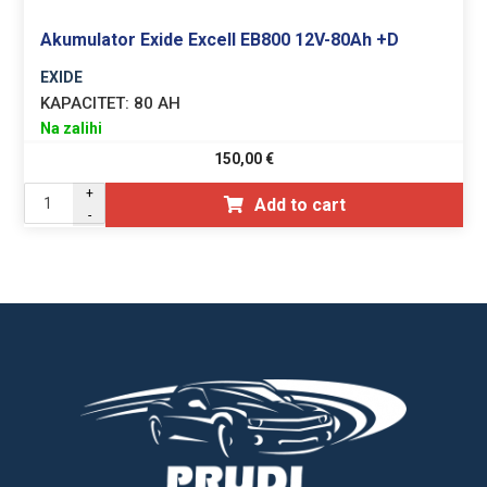
Akumulator Exide Excell EB800 12V-80Ah +D
EXIDE
KAPACITET:
80 AH
Na zalihi
150,00
€
+
Add to cart
-