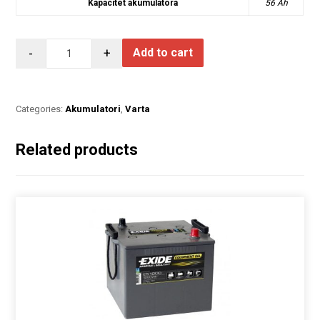
Kapacitet akumulatora
56 Ah
-
+
Add to cart
Categories:
Akumulatori
,
Varta
Related products