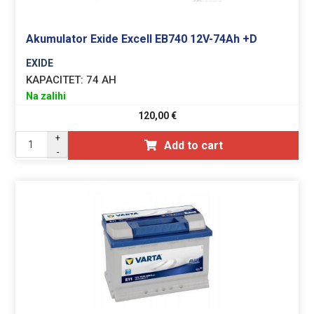
Akumulator Exide Excell EB740 12V-74Ah +D
EXIDE
KAPACITET:
74 AH
Na zalihi
120,00
€
+
Add to cart
-