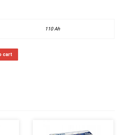
110 Ah
o cart