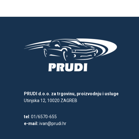
PRUDI d.o.o. za trgovinu, proizvodnju i usluge
Utinjska 12, 10020 ZAGREB
tel
: 01/6570-655
e-mail:
ivan@prudi.hr