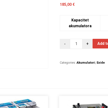
185,00
€
Kapacitet
akumulatora
-
+
Add t
Categories:
Akumulatori
,
Exide