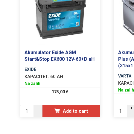
Akumulator Exide AGM
Akumul
Start&Stop EK600 12V-60+D aH
Plus (
(315x1
EXIDE
VARTA
KAPACITET:
60 AH
KAPACI
Na zalihi
Na zalih
175,00
€
+
+
Add to cart
-
-