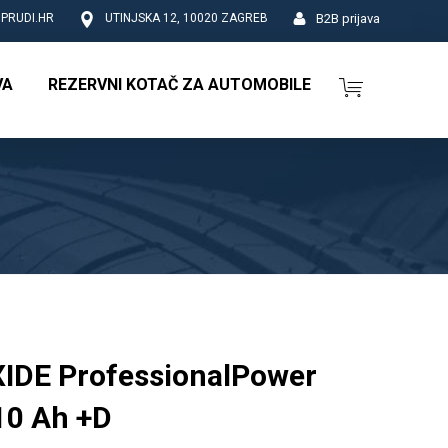
B2B prijava
PRUDI.HR
UTINJSKA 12, 10020 ZAGREB
VA
REZERVNI KOTAČ ZA AUTOMOBILE
IDE ProfessionalPower
10 Ah +D