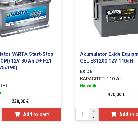
ator VARTA Start-Stop
Akumulator Exide Equip
AGM) 12V-80 Ah D+ F21
GEL ES1200 12V-110aH
75x190)
EXIDE
KAPACITET:
110 AH
TET:
Na zalihi
i
470,00
€
230,00
€
+
Add to cart
Add to 
-