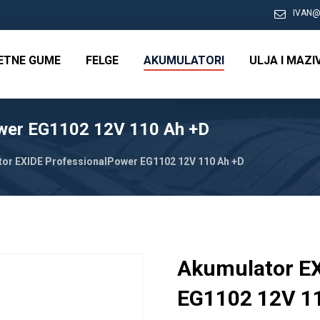
IVAN@
RETNE GUME
FELGE
AKUMULATORI
ULJA I MAZI
wer EG1102 12V 110 Ah +D
or EXIDE ProfessionalPower EG1102 12V 110 Ah +D
Akumulator EX
EG1102 12V 1