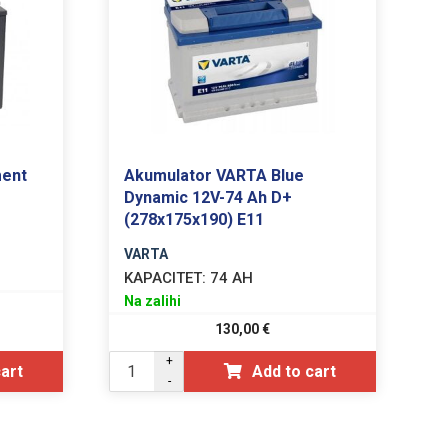
ment
Akumulator VARTA Blue
Dynamic 12V-74 Ah D+
(278x175x190) E11
VARTA
KAPACITET:
74 AH
Na zalihi
130,00
€
+
cart
Add to cart
-