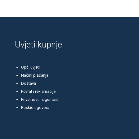
Uvjeti kupnje
Opći uvjeti
Načini plaćanja
Dostava
Povrat i reklamacije
Privatnost i sigurnost
Raskid ugovora