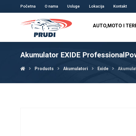
Početna
O nama
Usluge
Lokacija
Kontakt
AUTO,MOTO I TE
Akumulator EXIDE ProfessionalPo
Products
Akumulatori
Exide
Akumulat