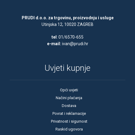
PRUDI d.o.o. za trgovinu, proizvodnju i usluge
Utinjska 12, 10020 ZAGREB
tel
: 01/6570-655
e-mail:
ivan@prudi.hr
Uvjeti kupnje
Opći uvjeti
Načini plaćanja
Dostava
Povrat i reklamacije
Privatnost i sigurnost
Raskid ugovora