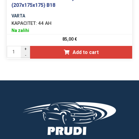
(207x175x175) B18
VARTA
KAPACITET:
44 AH
Na zalihi
85,00
€
+
Add to cart
-