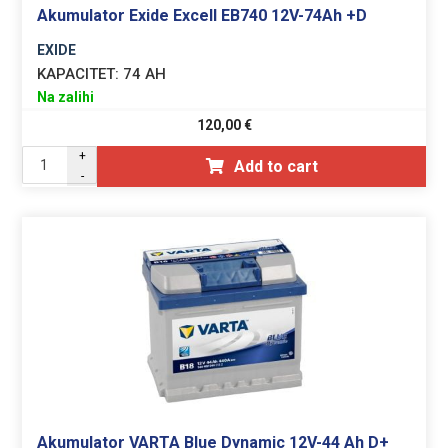
Akumulator Exide Excell EB740 12V-74Ah +D
EXIDE
KAPACITET:
74 AH
Na zalihi
120,00
€
+
Add to cart
-
Akumulator VARTA Blue Dynamic 12V-44 Ah D+