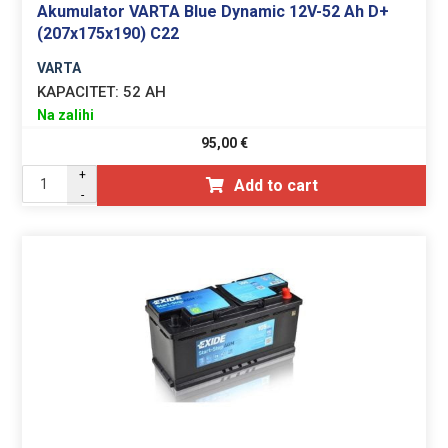
Akumulator VARTA Blue Dynamic 12V-52 Ah D+
(207x175x190) C22
VARTA
KAPACITET:
52 AH
Na zalihi
95,00
€
+
Add to cart
-