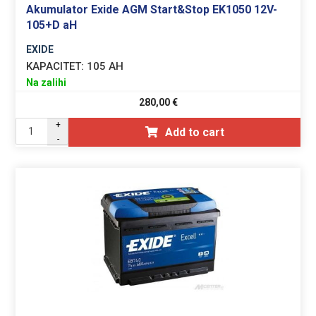
Akumulator Exide AGM Start&Stop EK1050 12V-
105+D aH
EXIDE
KAPACITET:
105 AH
Na zalihi
280,00
€
+
Add to cart
-