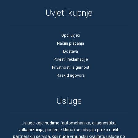
63 Ah
Uvjeti kupnje
64 Ah
65 Ah
Opći uvjeti
66 Ah
Načini plaćanja
Dostava
70 Ah
Povrat i reklamacije
71 Ah
Privatnost i sigurnost
72 Ah
Raskid ugovora
73 Ah
74 Ah
Usluge
75 Ah
77 Ah
Usluge koje nudimo (automehanika, dijagnostika,
78 Ah
vulkanizacija, punjenje klima) se odvijaju preko naših
80 Ah
partnerskih servisa, koji nude vrhunsku kvalitetu usluge po