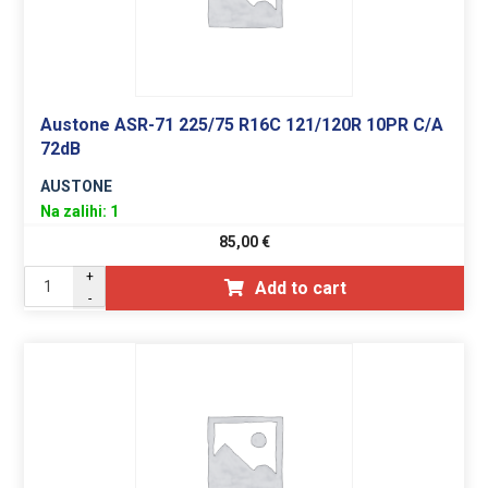
Austone ASR-71 225/75 R16C 121/120R 10PR C/A
72dB
AUSTONE
Na zalihi: 1
85,00
€
+
Add to cart
-