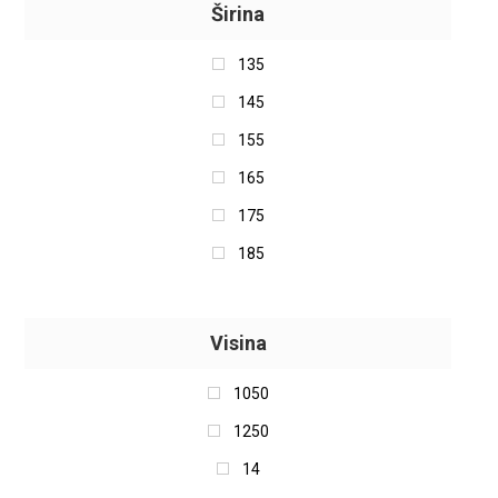
Širina
TOURADOR
135
Torque
145
TIGAR
155
Taurus
165
SUPERIA
175
SUNNY
185
SEMPERIT
195
SEMI PRO
205
Visina
SEBRING
206
SAVA
1050
215
ROTALLA
1250
225
Riken
14
235
Platin