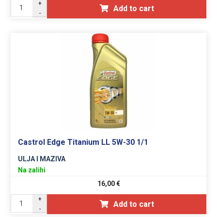
+
Add to cart
-
Castrol Edge Titanium LL 5W-30 1/1
ULJA I MAZIVA
Na zalihi
16,00
€
+
Add to cart
-