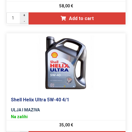
58,00
€
+
Add to cart
-
Shell Helix Ultra 5W-40 4/1
ULJA I MAZIVA
Na zalihi
35,00
€