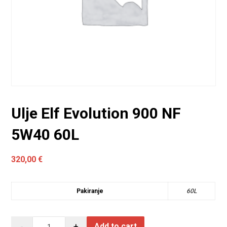
Ulje Elf Evolution 900 NF
5W40 60L
320,00
€
Pakiranje
60L
-
+
Add to cart