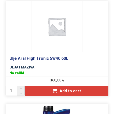
Ulje Aral High Tronic 5W40 60L
ULJA I MAZIVA
Na zalihi
360,00
€
+
Add to cart
-