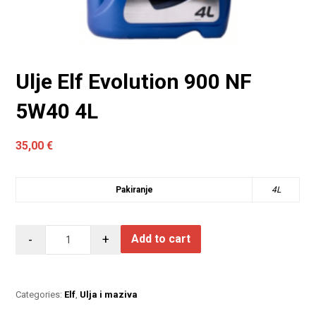
Ulje Elf Evolution 900 NF
5W40 4L
35,00
€
Pakiranje
4L
-
+
Add to cart
Categories:
Elf
,
Ulja i maziva