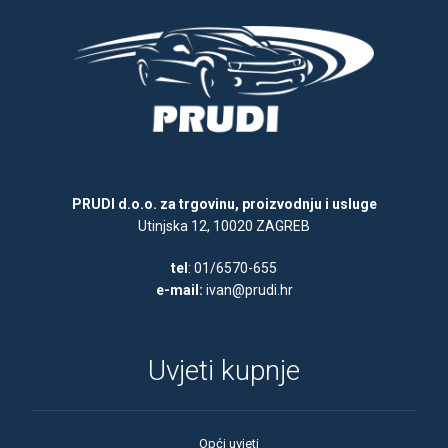
PRUDI d.o.o. za trgovinu, proizvodnju i usluge
Utinjska 12, 10020 ZAGREB
tel
: 01/6570-655
e-mail:
ivan@prudi.hr
Uvjeti kupnje
Opći uvjeti