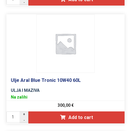
-
Ulje Aral Blue Tronic 10W40 60L
ULJA I MAZIVA
Na zalihi
300,00
€
+
Add to cart
-