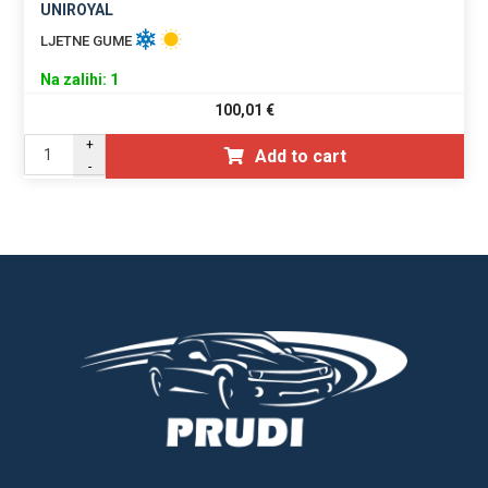
UNIROYAL
LJETNE GUME
Na zalihi: 1
100,01
€
+
Add to cart
-