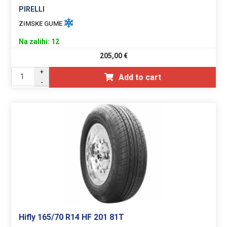
PIRELLI
ZIMSKE GUME
Na zalihi: 12
205,00
€
+
Add to cart
-
Hifly 165/70 R14 HF 201 81T