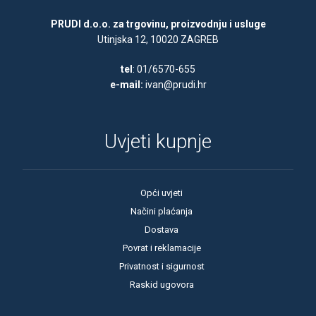
PRUDI d.o.o. za trgovinu, proizvodnju i usluge
Utinjska 12, 10020 ZAGREB
tel
: 01/6570-655
e-mail:
ivan@prudi.hr
Uvjeti kupnje
Opći uvjeti
Načini plaćanja
Dostava
Povrat i reklamacije
Privatnost i sigurnost
Raskid ugovora