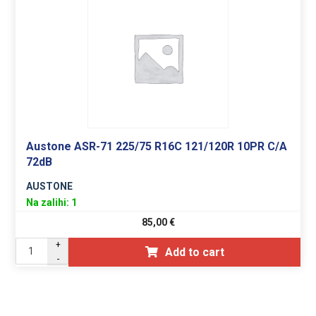
Austone ASR-71 225/75 R16C 121/120R 10PR C/A
72dB
AUSTONE
Na zalihi: 1
85,00
€
+
Add to cart
-