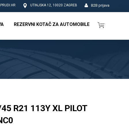
B2B prijava
PRUDI.HR
UTINJSKA 12, 10020 ZAGREB
VA
REZERVNI KOTAČ ZA AUTOMOBILE
45 R21 113Y XL PILOT
NC0