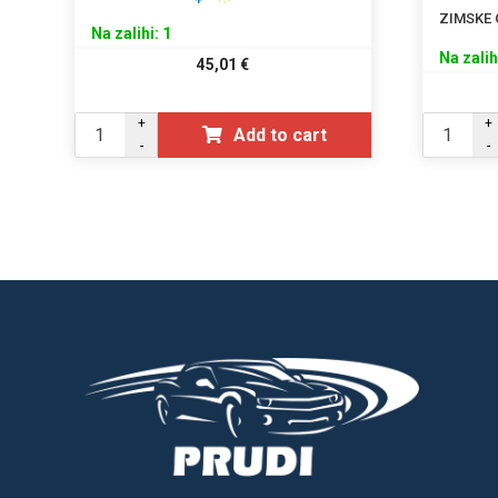
ZIMSKE
Na zalihi: 1
Na zalih
45,01
€
+
+
Add to cart
-
-