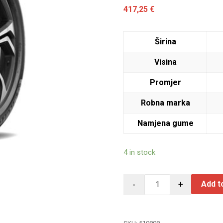
417,25
€
Širina
Visina
Promjer
Robna marka
Namjena gume
4 in stock
-
+
Add t