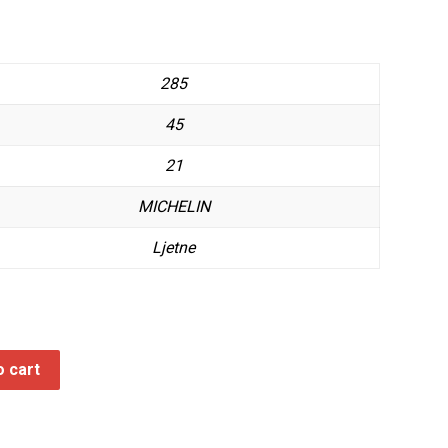
285
45
21
MICHELIN
Ljetne
o cart