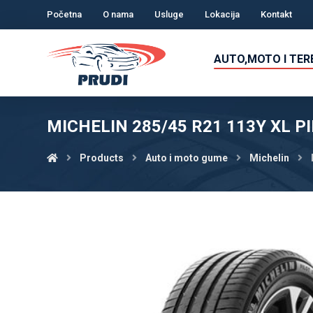
Početna
O nama
Usluge
Lokacija
Kontakt
AUTO,MOTO I TE
MICHELIN 285/45 R21 113Y XL P
Products
Auto i moto gume
Michelin