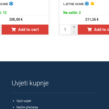
 GUME
LJETNE GUME
i: 12
Na zalihi: 2
205,00
€
211,26
€
+
Add to cart
Add to 
-
Uvjeti kupnje
Opći uvjeti
Načini plaćanja