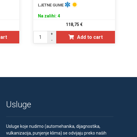
LJETNE GUME
Na zalihi: 4
118,75
€
+
cart
Add to cart
-
Usluge
Usluge koje nudimo (automehanika, dijagnostika,
vulkanizacija, punjenje klima) se odvijaju preko naših