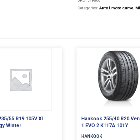
SKU:
519808
Categories:
Auto i moto gume
,
Mi
 235/55 R19 105V XL
Hankook 255/40 R20 Ven
y Winter
1 EVO 2 K117A 101Y
HANKOOK