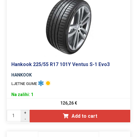
Hankook 225/55 R17 101Y Ventus S-1 Evo3
HANKOOK
LJETNE GUME
Na zalihi: 1
126,26
€
+
Add to cart
-