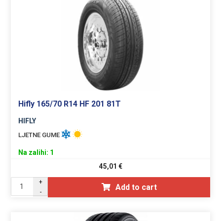
Hifly 165/70 R14 HF 201 81T
HIFLY
LJETNE GUME
Na zalihi: 1
45,01
€
+
Add to cart
-