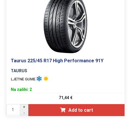
Taurus 225/45 R17 High Performance 91Y
TAURUS
LJETNE GUME
Na zalihi: 2
71,44
€
+
Add to cart
-