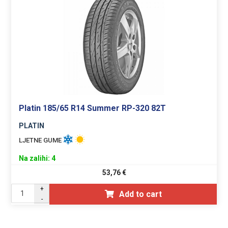
Platin 185/65 R14 Summer RP-320 82T
PLATIN
LJETNE GUME
Na zalihi: 4
53,76
€
+
Add to cart
-