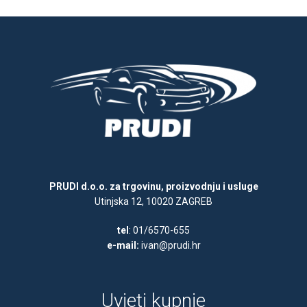
PRUDI d.o.o. za trgovinu, proizvodnju i usluge
Utinjska 12, 10020 ZAGREB
tel
: 01/6570-655
e-mail:
ivan@prudi.hr
Uvjeti kupnje