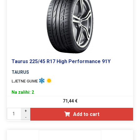
Taurus 225/45 R17 High Performance 91Y
TAURUS
LJETNE GUME
Na zalihi: 2
71,44
€
+
Add to cart
-