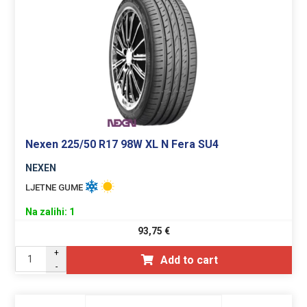
Nexen 225/50 R17 98W XL N Fera SU4
NEXEN
LJETNE GUME
Na zalihi: 1
93,75
€
+
Add to cart
-