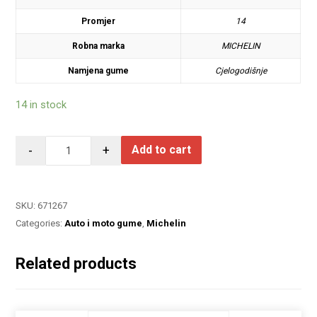
Promjer
14
Robna marka
MICHELIN
Namjena gume
Cjelogodišnje
14 in stock
-
+
Add to cart
SKU:
671267
Categories:
Auto i moto gume
,
Michelin
Related products