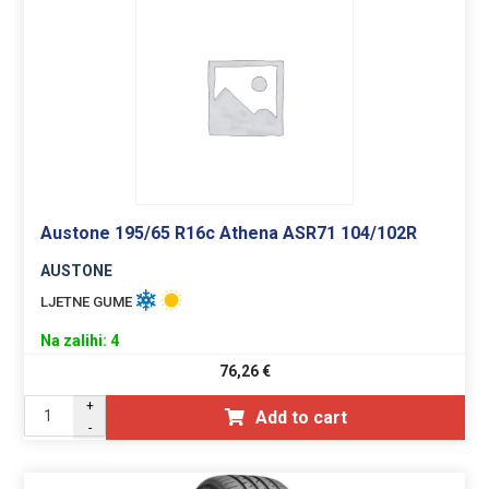
Austone 195/65 R16c Athena ASR71 104/102R
AUSTONE
LJETNE GUME
Na zalihi: 4
76,26
€
+
Add to cart
-