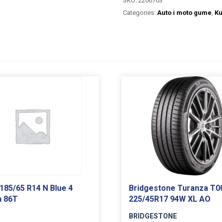
SKU:
2206703
Categories:
Auto i moto gume
,
K
185/65 R14 N Blue 4
Bridgestone Turanza T0
n 86T
225/45R17 94W XL AO
BRIDGESTONE