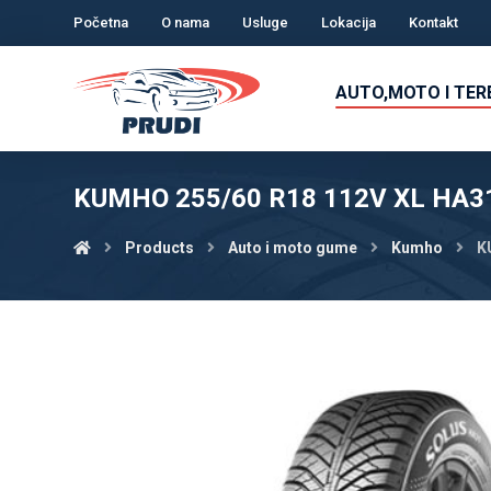
Početna
O nama
Usluge
Lokacija
Kontakt
AUTO,MOTO I TE
KUMHO 255/60 R18 112V XL HA31
Products
Auto i moto gume
Kumho
K