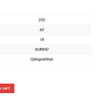
255
60
18
KUMHO
Cjelogodišnje
o cart