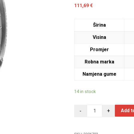
111,69
€
Širina
Visina
Promjer
Robna marka
Namjena gume
14 in stock
-
+
Add t