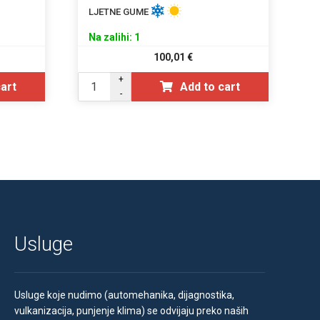
LJETNE GUME
Na zalihi: 1
100,01
€
+
cart
Add to cart
-
Usluge
Usluge koje nudimo (automehanika, dijagnostika,
vulkanizacija, punjenje klima) se odvijaju preko naših