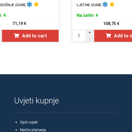
ODIŠNJE GUME
LJETNE GUME
i: 4
Na zalihi: 4
71,19
€
108,75
€
+
Add to cart
Add to 
-
Uvjeti kupnje
Opći uvjeti
Načini plaćanja