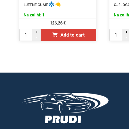
LJETNE GUME
CJELOG
Na zalihi: 1
Na zalih
126,26
€
+
+
Add to cart
-
-