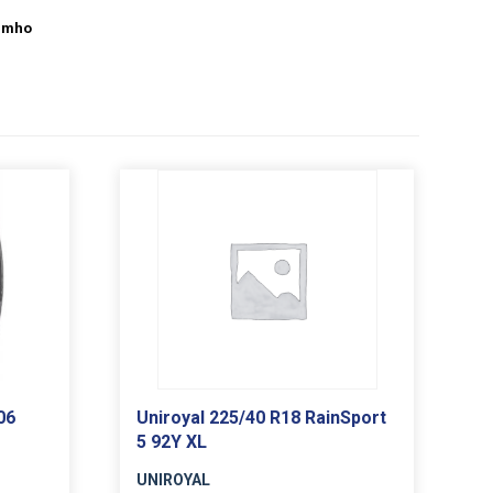
umho
06
Uniroyal 225/40 R18 RainSport
5 92Y XL
UNIROYAL