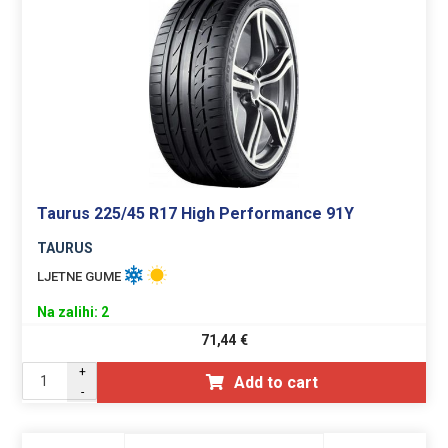
Taurus 225/45 R17 High Performance 91Y
TAURUS
LJETNE GUME
Na zalihi: 2
71,44
€
+
Add to cart
-