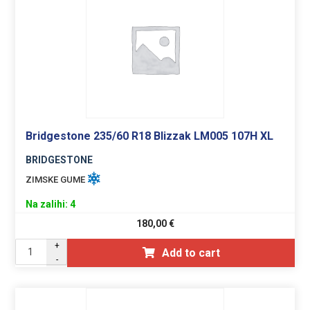
Bridgestone 235/60 R18 Blizzak LM005 107H XL
BRIDGESTONE
ZIMSKE GUME
Na zalihi: 4
180,00
€
+
Add to cart
-