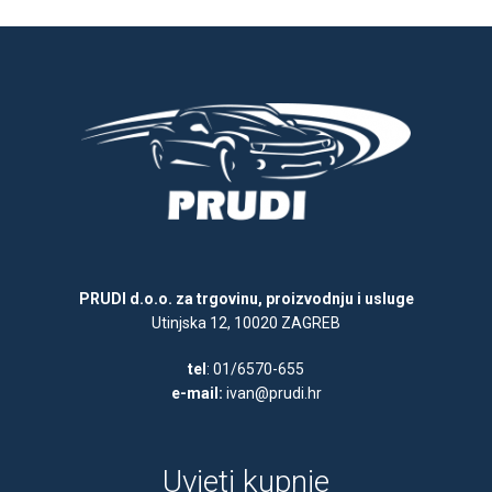
PRUDI d.o.o. za trgovinu, proizvodnju i usluge
Utinjska 12, 10020 ZAGREB
tel
: 01/6570-655
e-mail:
ivan@prudi.hr
Uvjeti kupnje