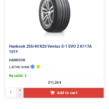
Hankook 255/40 R20 Ventus S-1 EVO 2 K117A
101Y
HANKOOK
LJETNE GUME
Na zalihi: 2
211,26
€
+
Add to cart
-