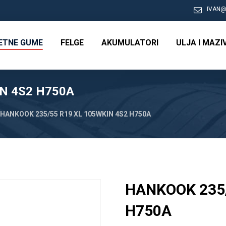
IVAN@
RETNE GUME
FELGE
AKUMULATORI
ULJA I MAZI
N 4S2 H750A
HANKOOK 235/55 R19 XL 105WKIN 4S2 H750A
HANKOOK 235/
H750A