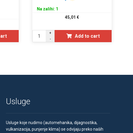
Na zalihi: 1
45,01
€
+
cart
Add to cart
-
Usluge
Usluge koje nudimo (automehanika, dijagnostika,
vulkanizacija, punjenje klima) se odvijaju preko naših