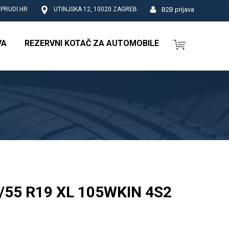
B2B prijava
PRUDI.HR
UTINJSKA 12, 10020 ZAGREB
VA
REZERVNI KOTAČ ZA AUTOMOBILE
55 R19 XL 105WKIN 4S2