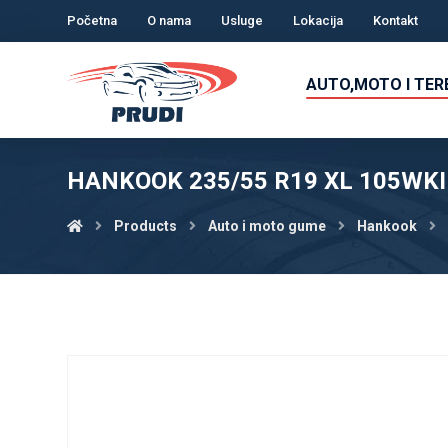
Početna
O nama
Usluge
Lokacija
Kontakt
AUTO,MOTO I TE
HANKOOK 235/55 R19 XL 105WKI
Products
Auto i moto gume
Hankook