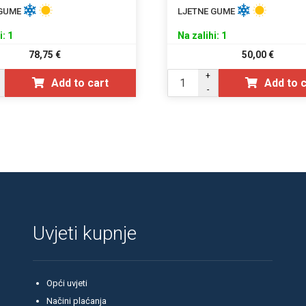
 GUME
LJETNE GUME
i: 1
Na zalihi: 1
78,75
€
50,00
€
+
Add to cart
Add to 
-
Uvjeti kupnje
Opći uvjeti
Načini plaćanja