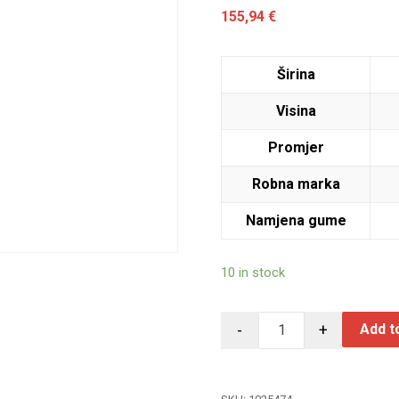
155,94
€
Širina
Visina
Promjer
Robna marka
Namjena gume
10 in stock
-
+
Add t