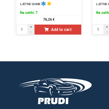
LJETNE GUME
LJETNE
Na zalihi: 7
Na zalih
76,26
€
+
+
Add to cart
-
-