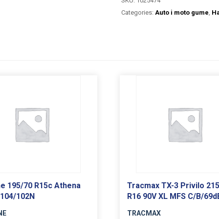
SKU:
1025474
Categories:
Auto i moto gume
,
H
e 195/70 R15c Athena
Tracmax TX-3 Privilo 21
 104/102N
R16 90V XL MFS C/B/69d
NE
TRACMAX