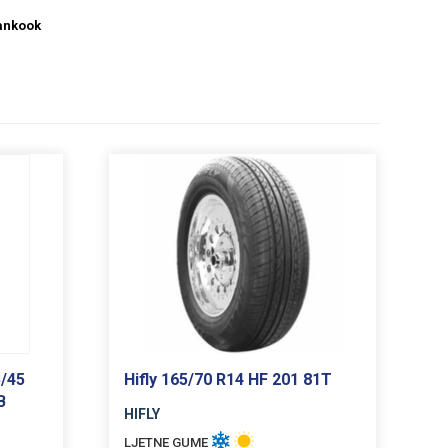
ankook
5/45
Hifly 165/70 R14 HF 201 81T
B
HIFLY
LJETNE GUME