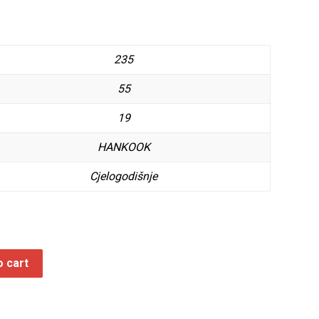
235
55
19
HANKOOK
Cjelogodišnje
o cart