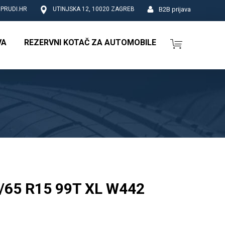
B2B prijava
PRUDI.HR
UTINJSKA 12, 10020 ZAGREB
VA
REZERVNI KOTAČ ZA AUTOMOBILE
65 R15 99T XL W442