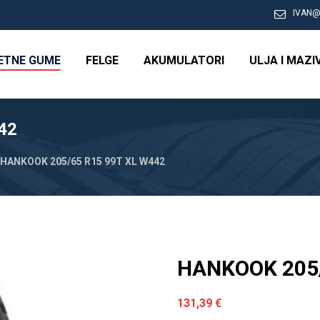
IVAN@
RETNE GUME
FELGE
AKUMULATORI
ULJA I MAZI
42
HANKOOK 205/65 R15 99T XL W442
HANKOOK 205/
131,39
€