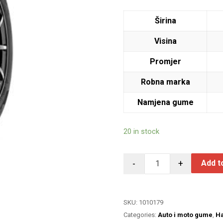
Širina
Visina
Promjer
Robna marka
Namjena gume
20 in stock
-
+
Add t
SKU:
1010179
Categories:
Auto i moto gume
,
H