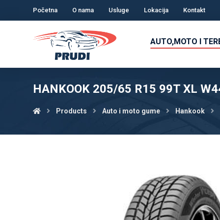
Početna
O nama
Usluge
Lokacija
Kontakt
AUTO,MOTO I TE
HANKOOK 205/65 R15 99T XL W4
Products
Auto i moto gume
Hankook