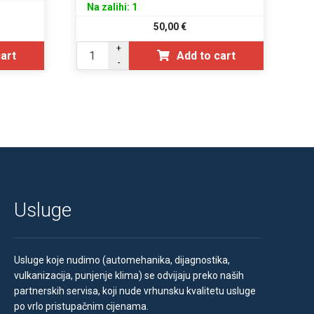
Na zalihi: 1
50,00
€
+
cart
Add to cart
-
Usluge
Usluge koje nudimo (automehanika, dijagnostika,
vulkanizacija, punjenje klima) se odvijaju preko naših
partnerskih servisa, koji nude vrhunsku kvalitetu usluge
po vrlo pristupačnim cijenama.