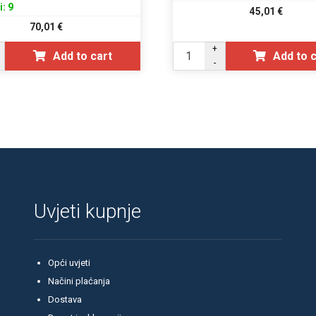
i: 9
45,01
€
70,01
€
+
Add to cart
Add to 
-
Uvjeti kupnje
Opći uvjeti
Načini plaćanja
Dostava