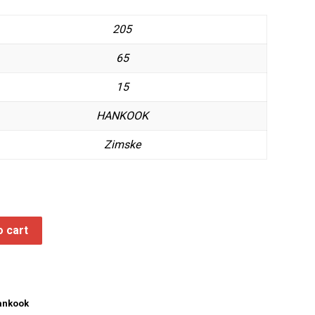
205
65
15
HANKOOK
Zimske
o cart
ankook