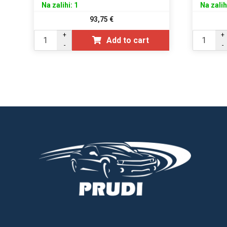
Na zalihi: 1
Na zalih
93,75
€
+
+
Add to cart
-
-