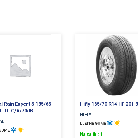
l Rain Expert 5 185/65
Hifly 165/70 R14 HF 201 
T TL C/A/70dB
HIFLY
AL
LJETNE GUME
 GUME
Na zalihi: 1