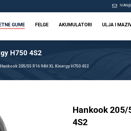
IVAN@
RETNE GUME
FELGE
AKUMULATORI
ULJA I MAZI
rgy H750 4S2
Hankook 205/55 R16 94H XL Kinergy H750 4S2
Hankook 205/5
4S2