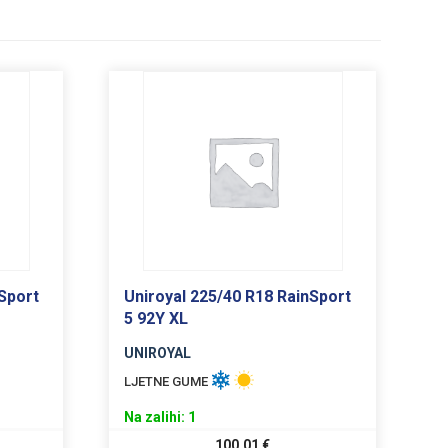
Sport
Uniroyal 225/40 R18 RainSport
5 92Y XL
UNIROYAL
LJETNE GUME
Na zalihi: 1
100,01
€