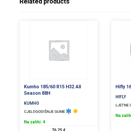
Related products
Kumho 185/60 R15 H32 All
Hifly 
Season 88H
HIFLY
KUMHO
LJETNE
CJELOGODIŠNJE GUME
Na zalih
Na zalihi: 4
76,25
€