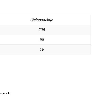
Cjelogodišnje
205
55
16
ankook