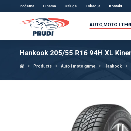
Početna
O nama
Usluge
Lokacija
Kontakt
AUTO,MOTO I TE
Hankook 205/55 R16 94H XL Kine
Products
Auto i moto gume
Hankook