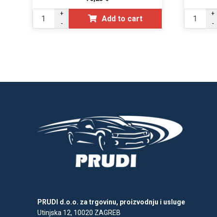
+
+
Add to cart
-
-
PRUDI d.o.o. za trgovinu, proizvodnju i usluge
Utinjska 12, 10020 ZAGREB