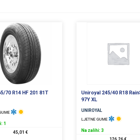
165/70 R14 HF 201 81T
Uniroyal 245/40 R18 Rain
97Y XL
UNIROYAL
 GUME
LJETNE GUME
i: 1
Na zalihi: 3
45,01
€
126,26
€