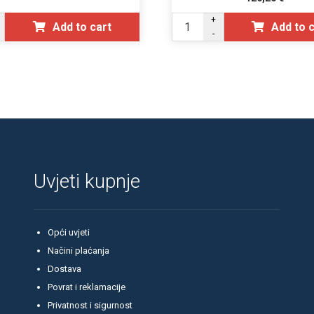
+
Add to cart
Add to 
-
Uvjeti kupnje
Opći uvjeti
Načini plaćanja
Dostava
Povrat i reklamacije
Privatnost i sigurnost