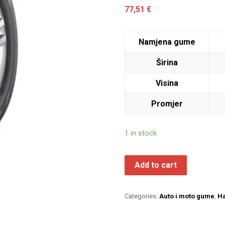
77,51
€
Namjena gume
Širina
Visina
Promjer
1 in stock
Add to cart
Categories:
Auto i moto gume
,
H