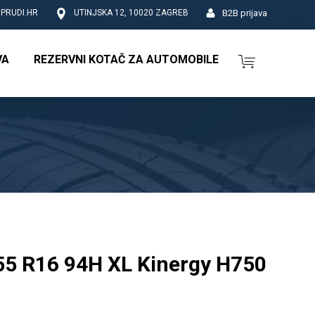
B2B prijava
PRUDI.HR
UTINJSKA 12, 10020 ZAGREB
VA
REZERVNI KOTAČ ZA AUTOMOBILE
5 R16 94H XL Kinergy H750