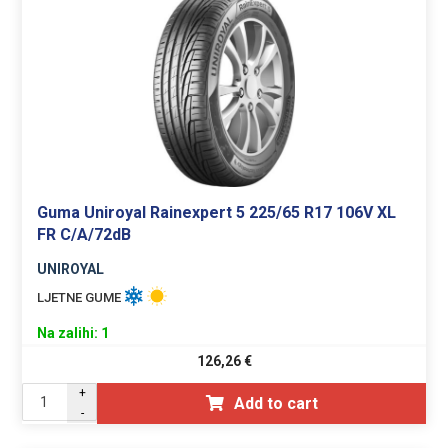
Guma Uniroyal Rainexpert 5 225/65 R17 106V XL
FR C/A/72dB
UNIROYAL
LJETNE GUME
Na zalihi: 1
126,26
€
+
Add to cart
-