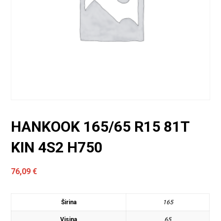
HANKOOK 165/65 R15 81T
KIN 4S2 H750
76,09
€
Širina
165
Visina
65