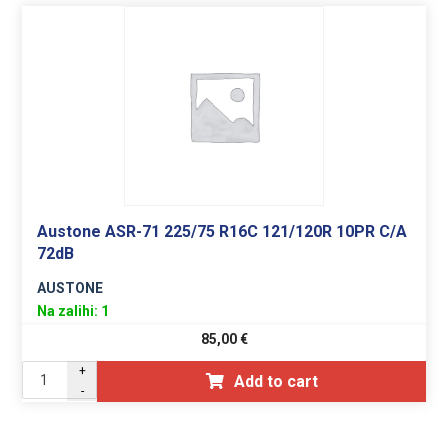
Austone ASR-71 225/75 R16C 121/120R 10PR C/A
72dB
AUSTONE
Na zalihi: 1
85,00
€
+
Add to cart
-