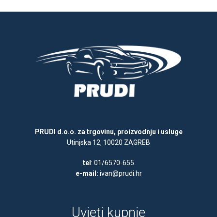
PRUDI d.o.o. za trgovinu, proizvodnju i usluge
Utinjska 12, 10020 ZAGREB
tel
: 01/6570-655
e-mail:
ivan@prudi.hr
Uvjeti kupnje