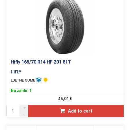
Hifly 165/70 R14 HF 201 81T
HIFLY
LJETNE GUME
Na zalihi: 1
45,01
€
+
Add to cart
-