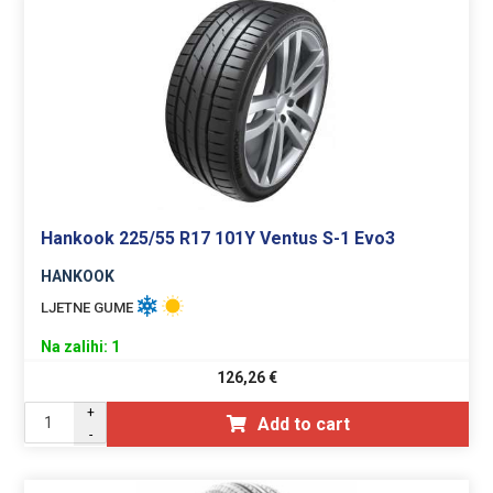
Hankook 225/55 R17 101Y Ventus S-1 Evo3
HANKOOK
LJETNE GUME
Na zalihi: 1
126,26
€
+
Add to cart
-