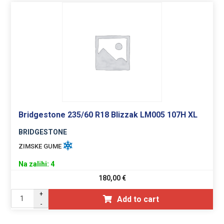
Bridgestone 235/60 R18 Blizzak LM005 107H XL
BRIDGESTONE
ZIMSKE GUME
Na zalihi: 4
180,00
€
+
Add to cart
-