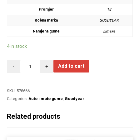
Promjer
18
Robna marka
GOODYEAR
Namjena gume
Zimske
4 in stock
-
+
Add to cart
SKU:
578666
Categories:
Auto i moto gume
,
Goodyear
Related products