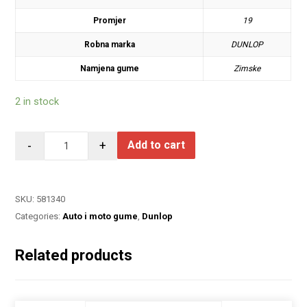
Promjer
19
Robna marka
DUNLOP
Namjena gume
Zimske
2 in stock
-
+
Add to cart
SKU:
581340
Categories:
Auto i moto gume
,
Dunlop
Related products