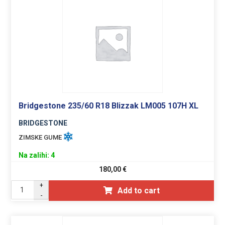
Bridgestone 235/60 R18 Blizzak LM005 107H XL
BRIDGESTONE
ZIMSKE GUME
Na zalihi: 4
180,00
€
+
Add to cart
-