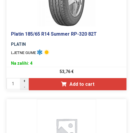
Platin 185/65 R14 Summer RP-320 82T
PLATIN
LJETNE GUME
Na zalihi: 4
53,76
€
+
Add to cart
-