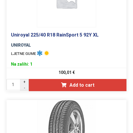
Uniroyal 225/40 R18 RainSport 5 92Y XL
UNIROYAL
LJETNE GUME
Na zalihi: 1
100,01
€
+
Add to cart
-