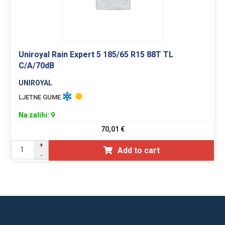
Uniroyal Rain Expert 5 185/65 R15 88T TL
C/A/70dB
UNIROYAL
LJETNE GUME
Na zalihi: 9
70,01
€
+
Add to cart
-