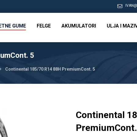
IVAN@
RETNE GUME
FELGE
AKUMULATORI
ULJA I MAZI
iumCont. 5
Continental 185/70 R14 88H PremiumCont. 5
Continental 1
PremiumCont.