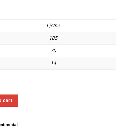
Ljetne
185
70
14
o cart
ntinental