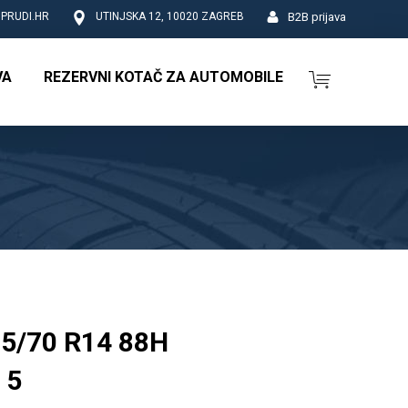
B2B prijava
PRUDI.HR
UTINJSKA 12, 10020 ZAGREB
VA
REZERVNI KOTAČ ZA AUTOMOBILE
85/70 R14 88H
 5