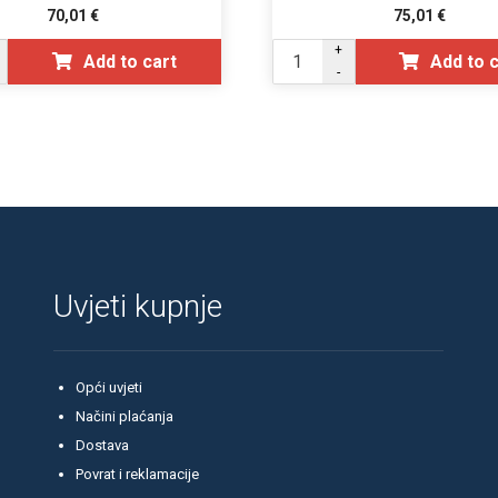
70,01
€
75,01
€
+
Add to cart
Add to 
-
Uvjeti kupnje
Opći uvjeti
Načini plaćanja
Dostava
Povrat i reklamacije