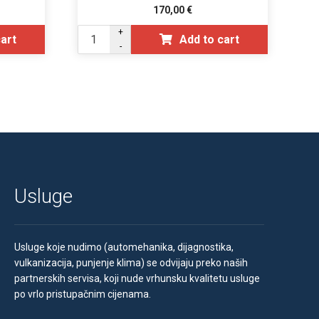
170,00
€
+
cart
Add to cart
-
Usluge
Usluge koje nudimo (automehanika, dijagnostika,
vulkanizacija, punjenje klima) se odvijaju preko naših
partnerskih servisa, koji nude vrhunsku kvalitetu usluge
po vrlo pristupačnim cijenama.