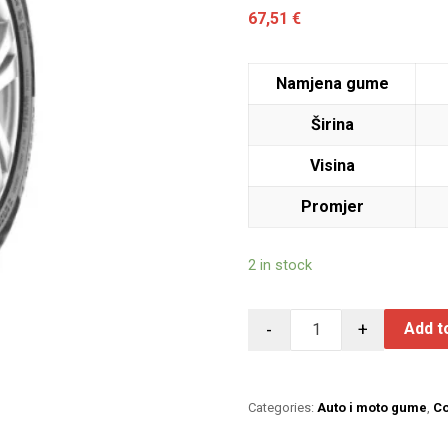
67,51
€
Namjena gume
Širina
Visina
Promjer
2 in stock
-
+
Add t
Categories:
Auto i moto gume
,
Co