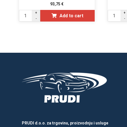
93,75
€
+
+
Add to cart
-
-
PRUDI d.o.o. za trgovinu, proizvodnju i usluge