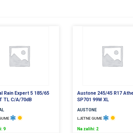
l Rain Expert 5 185/65
Austone 245/45 R17 Ath
T TL C/A/70dB
SP701 99W XL
AL
AUSTONE
 GUME
LJETNE GUME
i: 9
Na zalihi: 2