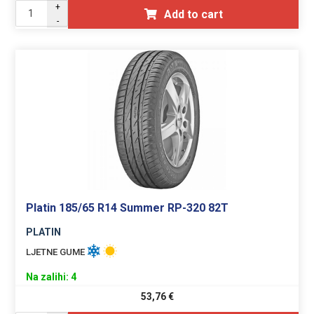
+
Add to cart
-
Platin 185/65 R14 Summer RP-320 82T
PLATIN
LJETNE GUME
Na zalihi: 4
53,76
€